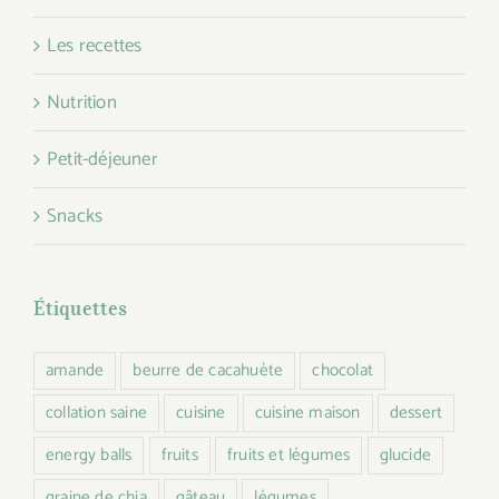
Les recettes
Nutrition
Petit-déjeuner
Snacks
Étiquettes
amande
beurre de cacahuète
chocolat
collation saine
cuisine
cuisine maison
dessert
energy balls
fruits
fruits et légumes
glucide
graine de chia
gâteau
légumes