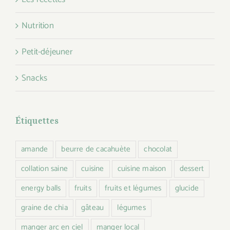
Nutrition
Petit-déjeuner
Snacks
Étiquettes
amande
beurre de cacahuète
chocolat
collation saine
cuisine
cuisine maison
dessert
energy balls
fruits
fruits et légumes
glucide
graine de chia
gâteau
légumes
manger arc en ciel
manger local