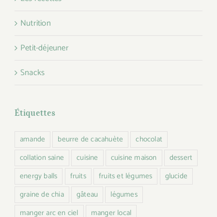
Nutrition
Petit-déjeuner
Snacks
Étiquettes
amande
beurre de cacahuète
chocolat
collation saine
cuisine
cuisine maison
dessert
energy balls
fruits
fruits et légumes
glucide
graine de chia
gâteau
légumes
manger arc en ciel
manger local